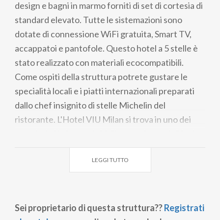
design e bagni in marmo forniti di set di cortesia di
standard elevato. Tutte le sistemazioni sono
dotate di connessione WiFi gratuita, Smart TV,
accappatoi e pantofole. Questo hotel a 5 stelle è
stato realizzato con materiali ecocompatibili.
Come ospiti della struttura potrete gustare le
specialità locali e i piatti internazionali preparati
dallo chef insignito di stelle Michelin del
ristorante. L'Hotel VIU Milan si trova in uno dei
quartieri più rinomati di Milano, nei pressi di Isola e
Porta Garibaldi, e a 10 minuti a piedi dal famoso
LEGGI TUTTO
Parco Sempione. Ubicato a soli 200 metri dalla
fermata della metropolitana più vicina
(Monumentale), l'hotel dispone di ottimi
collegamenti in metropolitana per tutte le altre
Sei proprietario di questa struttura??
Registrati
zone della città, e in tram per il Duomo di Milano.