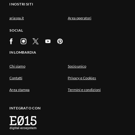
I NOSTRI SITI
ariaspa.it
Area operatori
SOCIAL
IN LOMBARDIA
Chi siamo
Socio unico
Contatti
Privacy e Cookies
Area stampa
Termini e condizioni
INTEGRATO CON