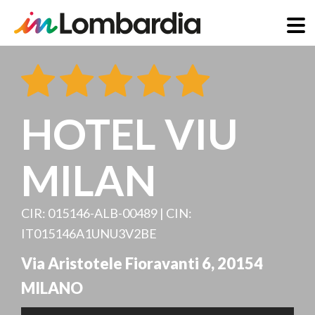
Salta
al
contenuto
principale
HOTEL VIU
MILAN
CIR: 015146-ALB-00489 | CIN:
IT015146A1UNU3V2BE
Via Aristotele Fioravanti 6
,
20154
MILANO