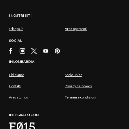
I NOSTRI SITI
ariaspa.it
Area operatori
SOCIAL
IN LOMBARDIA
Chi siamo
Socio unico
Contatti
Privacy e Cookies
Area stampa
Termini e condizioni
INTEGRATO CON