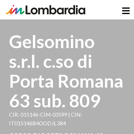
Salta
al
Gelsomino
contenuto
principale
s.r.l. c.so di
Porta Romana
63 sub. 809
CIR: 015146-CIM-03599 | CIN:
IT015146B4OODJL384