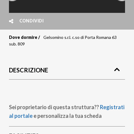
CONDIVIDI
Dove dormire
Gelsomino s.r.l. c.so di Porta Romana 63
Briciole
sub. 809
di
pane
DESCRIZIONE
Sei proprietario di questa struttura??
Registrati
al portale
e personalizza la tua scheda