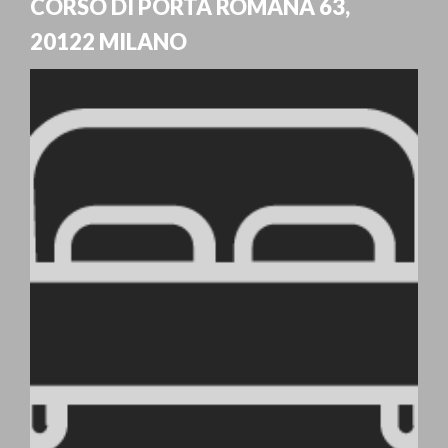
CORSO DI PORTA ROMANA 63
,
20122
MILANO