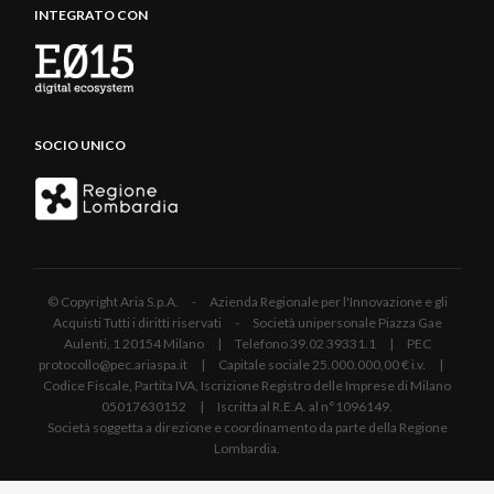
INTEGRATO CON
SOCIO UNICO
© Copyright Aria S.p.A. - Azienda Regionale per l'Innovazione e gli
Acquisti Tutti i diritti riservati - Società unipersonale Piazza Gae
Aulenti, 1 20154 Milano | Telefono 39.02 39331.1 | PEC
protocollo@pec.ariaspa.it | Capitale sociale 25.000.000,00 € i.v. |
Codice Fiscale, Partita IVA, Iscrizione Registro delle Imprese di Milano
05017630152 | Iscritta al R.E.A. al n°1096149.
Società soggetta a direzione e coordinamento da parte della Regione
Lombardia.