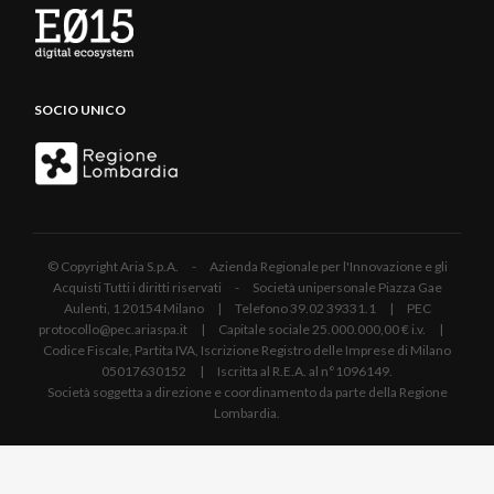
SOCIO UNICO
© Copyright Aria S.p.A. - Azienda Regionale per l'Innovazione e gli
Acquisti Tutti i diritti riservati - Società unipersonale Piazza Gae
Aulenti, 1 20154 Milano | Telefono 39.02 39331.1 | PEC
protocollo@pec.ariaspa.it | Capitale sociale 25.000.000,00 € i.v. |
Codice Fiscale, Partita IVA, Iscrizione Registro delle Imprese di Milano
05017630152 | Iscritta al R.E.A. al n°1096149.
Società soggetta a direzione e coordinamento da parte della Regione
Lombardia.