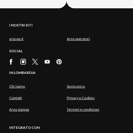
I NOSTRI SITI
ariaspa.it
Area operatori
SOCIAL
IN LOMBARDIA
Chi siamo
Socio unico
Contatti
Privacy e Cookies
Area stampa
Termini e condizioni
INTEGRATO CON