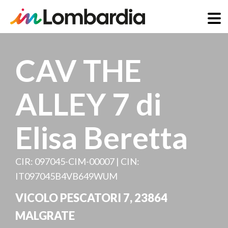
Salta
al
CAV THE
contenuto
principale
ALLEY 7 di
Elisa Beretta
CIR: 097045-CIM-00007 | CIN:
IT097045B4VB649WUM
VICOLO PESCATORI 7
,
23864
MALGRATE