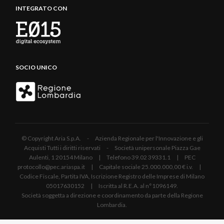
INTEGRATO CON
SOCIO UNICO
© Copyright Aria S.p.A. - Azienda Regionale per l'Innovazione e gli
Acquisti Tutti i diritti riservati - Società unipersonale Piazza Gae
Aulenti, 1 20154 Milano | Telefono 39.02 39331.1 | PEC
protocollo@pec.ariaspa.it | Capitale sociale 25.000.000,00 € i.v. |
Codice Fiscale, Partita IVA, Iscrizione Registro delle Imprese di Milano
05017630152 | Iscritta al R.E.A. al n°1096149.
Società soggetta a direzione e coordinamento da parte della Regione
Lombardia.