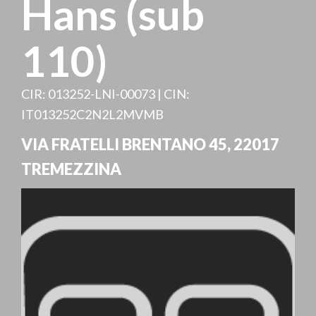
Hans (sub
110)
CIR: 013252-LNI-00073 | CIN:
IT013252C2N2L2MVMB
VIA FRATELLI BRENTANO 45
,
22017
TREMEZZINA