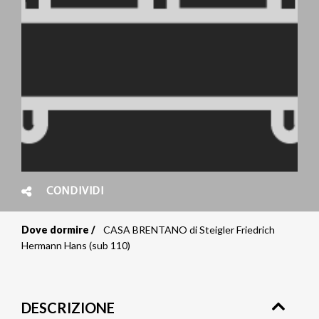
CONDIVIDI
Dove dormire
CASA BRENTANO di Steigler Friedrich
Briciole
Hermann Hans (sub 110)
di
pane
DESCRIZIONE