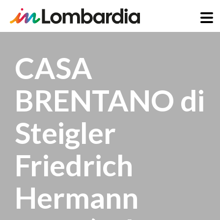
Salta
al
CASA
contenuto
principale
BRENTANO di
Steigler
Friedrich
Hermann