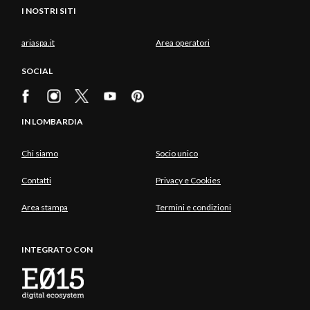
I NOSTRI SITI
ariaspa.it
Area operatori
SOCIAL
IN LOMBARDIA
Chi siamo
Socio unico
Contatti
Privacy e Cookies
Area stampa
Termini e condizioni
INTEGRATO CON