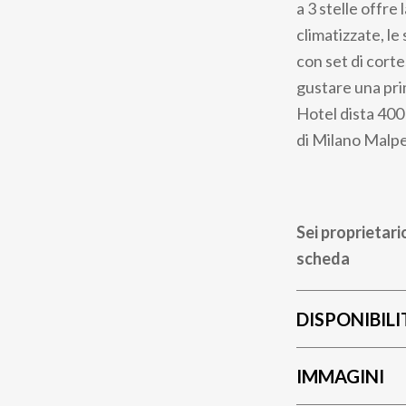
a 3 stelle offre
climatizzate, l
con set di corte
gustare una prim
Hotel dista 400
di Milano Malpen
Sei proprietari
scheda
DISPONIBILI
IMMAGINI