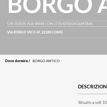
BORGO 
CIR: 013075-ALB-00038 | CIN: IT013075A1AQUMTB65
VIA BORGO VICO 47
,
22100
COMO
Dove dormire
BORGO ANTICO
Briciole
di
pane
DESCRIZION
Situato a soli 1