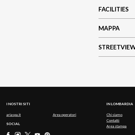
FACILITIES
MAPPA
STREETVIE
I NOSTRI SITI
IN LOMBARDIA
ariaspa.it
Area operatori
Chi siamo
Contatti
SOCIAL
Area stampa