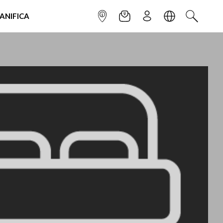
IANIFICA
INFOPOINT
NEWSLETTER
ISCRIVITI
LINGUA
CERCA