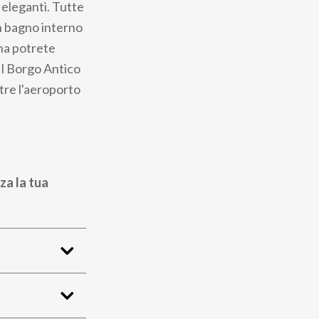
 eleganti. Tutte
un bagno interno
ina potrete
 Il Borgo Antico
tre l'aeroporto
za la tua