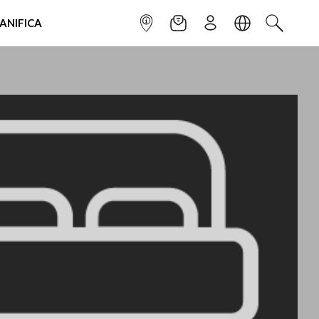
IANIFICA
INFOPOINT
NEWSLETTER
ISCRIVITI
LINGUA
CERCA