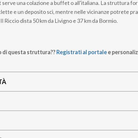
serve una colazione a buffet o all'italiana. La struttura forn
clette e un deposito sci, mentre nelle vicinanze potrete prati
 Il Riccio dista 50 km da Livigno e 37 km da Bormio.
o di questa struttura??
Registrati al portale
e personaliz
TÀ