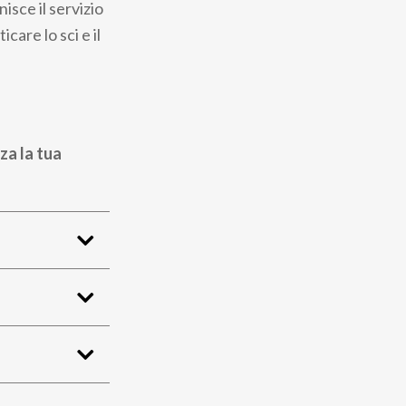
isce il servizio
care lo sci e il
za la tua