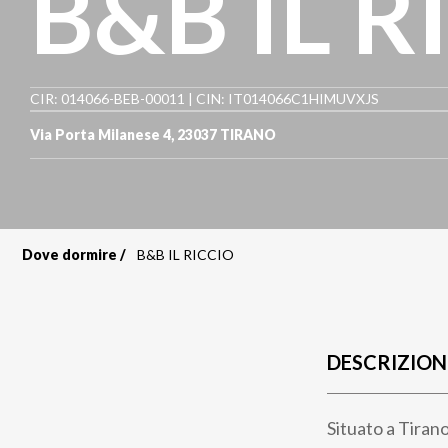
B&B IL R
CIR: 014066-BEB-00011 | CIN: IT014066C1HIMUVXJS
Via Porta Milanese 4
,
23037
TIRANO
Dove dormire
B&B IL RICCIO
Briciole
di
pane
DESCRIZION
Situato a Tirano