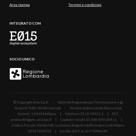
Area stampa
Termini e condizioni
INTEGRATO CON
SOCIO UNICO
© Copyright Aria S.p.A. - Azienda Regionale per l'Innovazione e gli
Acquisti Tutti i diritti riservati - Società unipersonale Piazza Gae
Aulenti, 1 20154 Milano | Telefono 39.02 39331.1 | PEC
protocollo@pec.ariaspa.it | Capitale sociale 25.000.000,00 € i.v. |
Codice Fiscale, Partita IVA, Iscrizione Registro delle Imprese di Milano
05017630152 | Iscritta al R.E.A. al n°1096149.