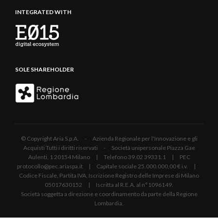
INTEGRATED WITH
SOLE SHAREHOLDER
© Copyright Aria S.p.A. - Azienda Regionale per l'Innovazione e gli
Acquisti Tutti i diritti riservati - Società unipersonale Piazza Gae
Aulenti, 1 20154 Milano | Telefono 39.02 39331.1 | PEC
protocollo@pec.ariaspa.it | Capitale sociale 25.000.000,00 € i.v. |
Codice Fiscale, Partita IVA, Iscrizione Registro delle Imprese di Milano
05017630152 | Iscritta al R.E.A. al n°1096149.
Società soggetta a direzione e coordinamento da parte della Regione
Lombardia.