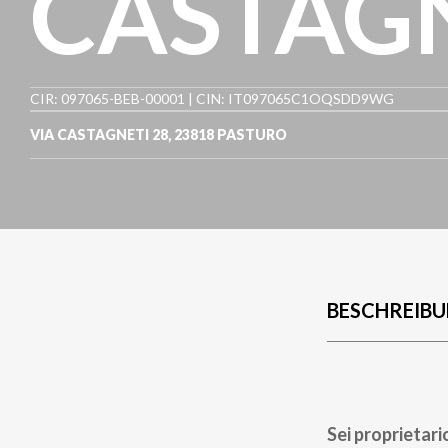
CASTAG
CIR: 097065-BEB-00001 | CIN: IT097065C1OQSDD9WG
VIA CASTAGNETI 28
,
23818
PASTURO
BESCHREIB
Sei proprietari