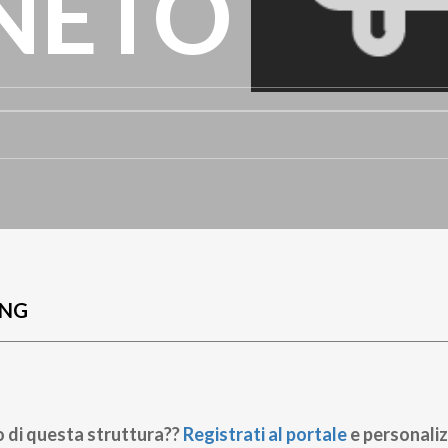
NETO
UNG
o di questa struttura??
Registrati al portale
e personaliz