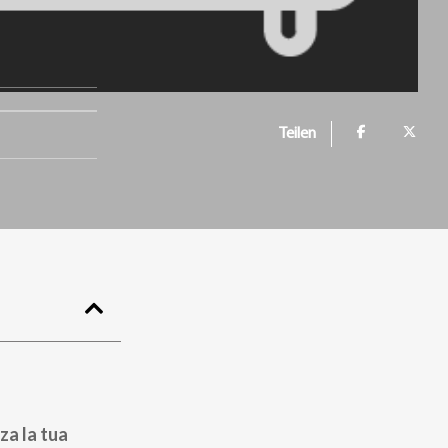
Teilen
za la tua