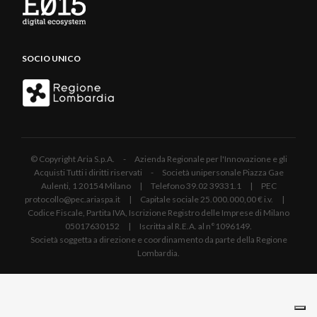
SOCIO UNICO
© Copyright Aria S.p.A. - Azienda Regionale per l'Innovazione e gli
Acquisti Tutti i diritti riservati - Società unipersonale Piazza Gae
Aulenti, 1 20154 Milano | Telefono 39.02 39331.1 | PEC
protocollo@pec.ariaspa.it | Capitale sociale 25.000.000,00 € i.v. |
Codice Fiscale, Partita IVA, Iscrizione Registro delle Imprese di Milano
05017630152 | Iscritta al R.E.A. al n°1096149.
Società soggetta a direzione e coordinamento da parte della Regione
Lombardia.