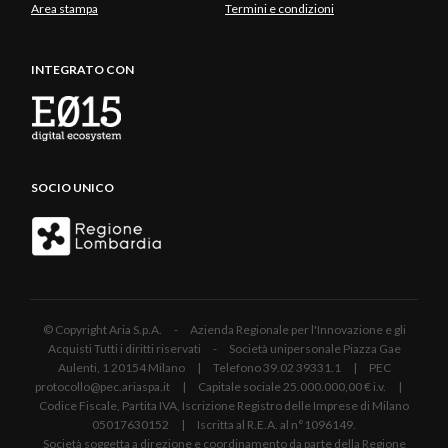
Area stampa
Termini e condizioni
INTEGRATO CON
SOCIO UNICO
© Copyright Aria S.p.A. - Azienda Regionale per l'Innovazione e gli
Acquisti Tutti i diritti riservati - Società unipersonale Piazza Gae
Aulenti, 1 20154 Milano | Telefono 39.02 39331.1 | PEC
protocollo@pec.ariaspa.it | Capitale sociale 25.000.000,00 € i.v. |
Codice Fiscale, Partita IVA, Iscrizione Registro delle Imprese di Milano
05017630152 | Iscritta al R.E.A. al n°1096149.
Società soggetta a direzione e coordinamento da parte della Regione