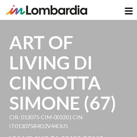
Salta
al
ART OF
contenuto
principale
LIVING DI
CINCOTTA
SIMONE (67)
CIR: 013075-CIM-00320 | CIN:
IT013075B4D2V44OU5