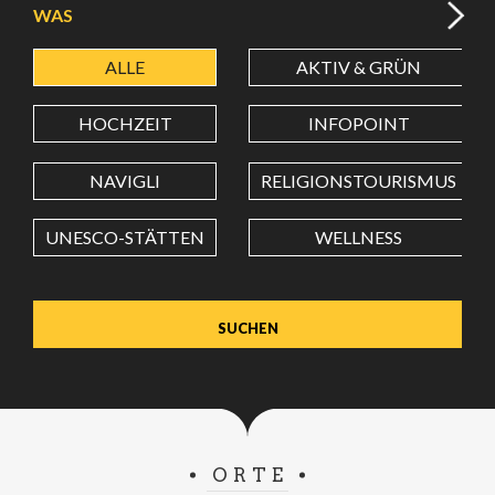
WAS
ALLE
AKTIV & GRÜN
BREITENGRAD
HOCHZEIT
INFOPOINT
LÄNGENGRAD
NAVIGLI
RELIGIONSTOURISMUS
UNESCO-STÄTTEN
WELLNESS
Wert in Dezimalgrad. Punkt (.) als Dezimalzeichen
verwenden.
ORTE