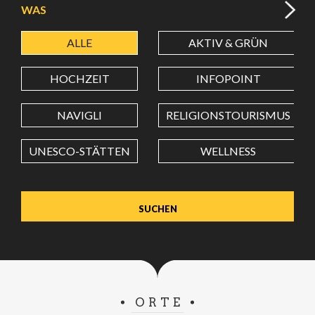
WAS
ALLE
AKTIV & GRÜN
BREITENGRAD
HOCHZEIT
INFOPOINT
LÄNGENGRAD
NAVIGLI
RELIGIONSTOURISMUS
UNESCO-STÄTTEN
WELLNESS
Wert in Dezimalgrad. Punkt (.) als Dezimalzeichen
verwenden.
ORTE