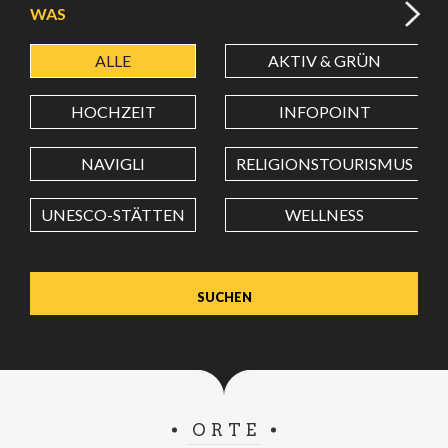
WAS
ALLE
AKTIV & GRÜN
BREITENGRAD
HOCHZEIT
INFOPOINT
LÄNGENGRAD
NAVIGLI
RELIGIONSTOURISMUS
UNESCO-STÄTTEN
WELLNESS
Wert in Dezimalgrad. Punkt (.) als Dezimalzeichen
verwenden.
ORTE