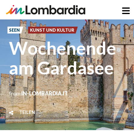
Direkt
zum
SEEN
KUNST UND KULTUR
Inhalt
Wochenende
am Gardasee
from
IN-LOMBARDIA.IT
TEILEN