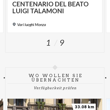
SPUNKT
CENTENARIO
DEL
BEATO
LUIGI
TALAMONI
Vari
luoghi
Monza
1
9
WO WOLLEN SIE
ÜBERNACHTEN
Verfügbarkeit prüfen
33.08 km