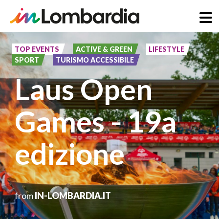
Direkt
zum
TOP EVENTS
ACTIVE & GREEN
LIFESTYLE
SPORT
TURISMO ACCESSIBILE
Inhalt
Laus Open
Games - 19a
edizione
from
IN-LOMBARDIA.IT