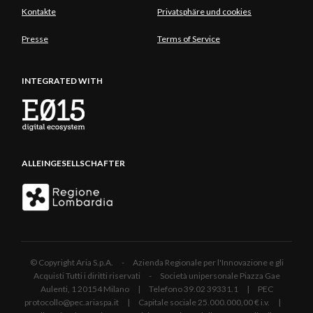
Kontakte
Privatsphäre und cookies
Presse
Terms of Service
INTEGRATED WITH
ALLEINGESELLSCHAFTER
© Copyright Aria S.p.A. - Azienda Regionale per l'Innovazione e gli
Acquisti Tutti i diritti riservati - Società unipersonale Piazza Gae
Aulenti, 1 20154 Milano | Telefono 39.02 39331.1 | PEC
protocollo@pec.ariaspa.it | Capitale sociale 25.000.000,00 € i.v. |