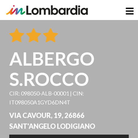
Direkt
zum
Inhalt
ALBERGO
S.ROCCO
CIR: 098050-ALB-00001 | CIN:
IT098050A1GYD6DN4T
VIA CAVOUR, 19
,
26866
SANT'ANGELO LODIGIANO