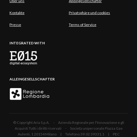
Über uns
Alleingesellschafter
Kontakte
Privatsphäre und cookies
Presse
Terms of Service
INTEGRATED WITH
ALLEINGESELLSCHAFTER
© Copyright Aria S.p.A. - Azienda Regionale per l'Innovazione e gli
Acquisti Tutti i diritti riservati - Società unipersonale Piazza Gae
Aulenti, 1 20154 Milano | Telefono 39.02 39331.1 | PEC