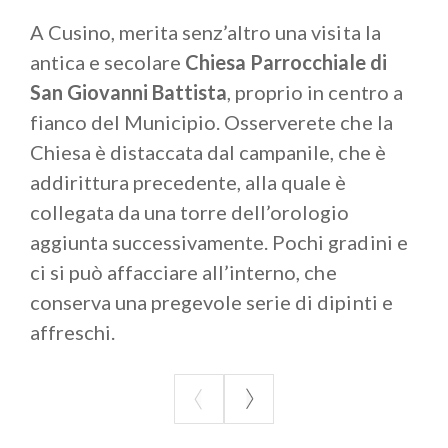
Passo della Cava (rinomata località di raccolta
A Cusino, merita senz’altro una visita la
funghi) c’è il Comune di
Val Rezzo
, che ha più volte
antica e secolare
Chiesa Parrocchiale di
riunificato nei secoli scorsi, così come all’attualità, le
San Giovanni Battista
, proprio in centro a
due antiche frazioni di Buggiolo e Seghebbia.
fianco del Municipio. Osserverete che la
Il Comune, poco più di 150 abitanti, è formato da
Chiesa è distaccata dal campanile, che è
due frazioni distinte, dapprima Buggiolo e quindi
addirittura precedente, alla quale è
Seghebbia. Da segnalare, in particolare, l’ambiente
collegata da una torre dell’orologio
circostante l’abitato, ed in particolare la lunga
aggiunta successivamente. Pochi gradini e
strada sterrata che partendo dalla Provinciale di
ci si può affacciare all’interno, che
collegamento con Cavargna, attraversando pascoli
conserva una pregevole serie di dipinti e
e cespugliati, porta all’
Oratorio di San Lucio
e
all’omonimo Rifugio e poi, per i più sportivi, allo
affreschi.
stupendo panorama della sovrastante cima della
Galzirola.
Da Val Rezzo, ed in particolare dalla località di