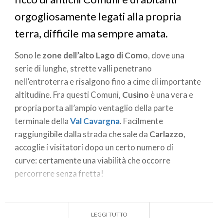
orgogliosamente legati alla propria
terra, difficile ma sempre amata.
Sono le
zone dell’alto Lago di Como
, dove una
serie di lunghe, strette valli penetrano
nell’entroterra e risalgono fino a cime di importante
altitudine. Fra questi Comuni,
Cusino
è una vera e
propria porta all’ampio ventaglio della parte
terminale della
Val Cavargna
. Facilmente
raggiungibile dalla strada che sale da
Carlazzo
,
accoglie i visitatori dopo un certo numero di
curve: certamente una viabilità che occorre
percorrere senza fretta!
Eblema della Val Cavargna, vicina ma così distante
dalle affollate località del Lago di Como, non può
LEGGI TUTTO