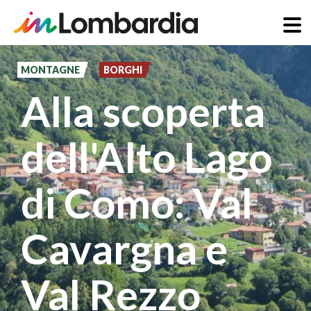
Salta
al
MONTAGNE
BORGHI
contenuto
Alla scoperta
principale
dell'Alto Lago
di Como: Val
Cavargna e
Val Rezzo