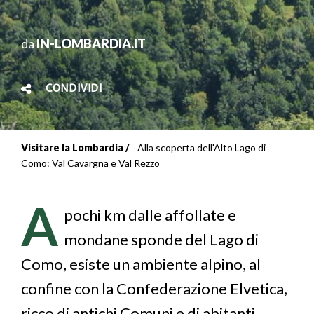
da
IN-LOMBARDIA.IT
CONDIVIDI
Visitare la Lombardia
Alla scoperta dell'Alto Lago di
Briciole
Como: Val Cavargna e Val Rezzo
di
A
pane
pochi km dalle affollate e
mondane sponde del Lago di
Como, esiste un ambiente alpino, al
confine con la Confederazione Elvetica,
ricco di antichi Comuni e di abitanti