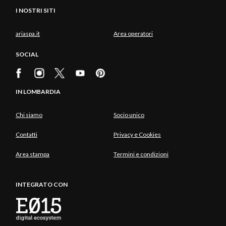
I NOSTRI SITI
ariaspa.it
Area operatori
SOCIAL
IN LOMBARDIA
Chi siamo
Socio unico
Contatti
Privacy e Cookies
Area stampa
Termini e condizioni
INTEGRATO CON