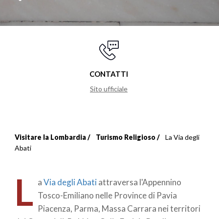
CONTATTI
Sito ufficiale
Visitare la Lombardia
Turismo Religioso
La Via degli
Briciole
Abati
di
L
a
Via degli Abati
attraversa l'Appennino
pane
Tosco-Emiliano nelle Province di Pavia
Piacenza, Parma, Massa Carrara nei territori