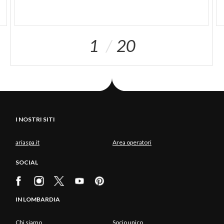
1
20
I NOSTRI SITI
ariaspa.it
Area operatori
SOCIAL
IN LOMBARDIA
Chi siamo
Socio unico