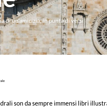
 di un'amicizia, in punta di versi
rale
drali son da sempre immensi libri illustra