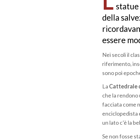
L
statue
della salv
ricordavan
essere mode
Nei secoli il cla
riferimento, in
sono poi epoch
La
Cattedrale 
che la rendono 
facciata come no
enciclopedista e
un lato c’è la be
Se non fosse st