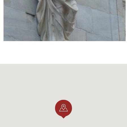
ento letterario dell’amico
. Talento che noi non possiamo 
 dottissima su Cibele non si è conservata.. ma che dire le ra
 poeti . Non sappiamo se l’abbia avuta vinta l’amore o l’am
me XXXV)
inizia così:
Al poeta d'amore Cecilio, mio compagno,
papiro, questo devi dire:
venga a Verona
lasci le mura nuove di Como, le rive del Lar
voglio che ascolti certe fantasie
di un amico suo e mio.