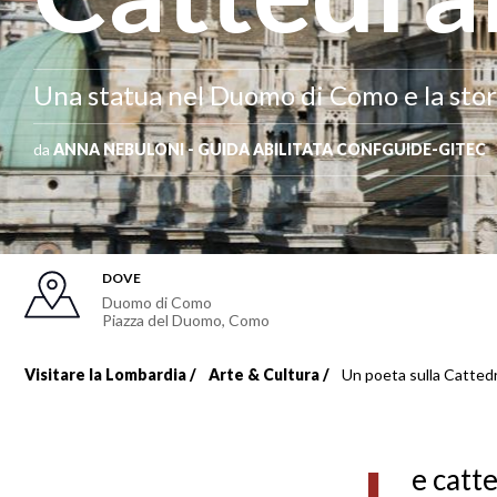
Una statua nel Duomo di Como e la storia
da
ANNA NEBULONI - GUIDA ABILITATA CONFGUIDE-GITEC
DOVE
Duomo di Como
Piazza del Duomo
,
Como
Visitare la Lombardia
Arte & Cultura
Un poeta sulla Catted
Briciole
di
e catte
pane