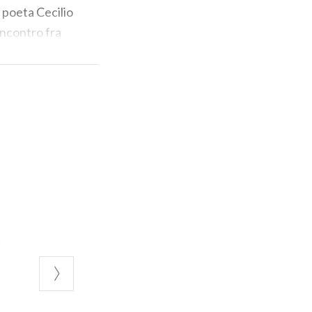
 poeta Cecilio
incontro fra
e questo
con l’inglese si
l loro legame,
 a modernissimi e
izia
, tanto che
di poco conto.
n bigliettino un
orata e sedotta
otere della