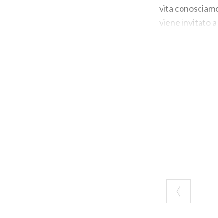
vita conosciamo
viene invitato a
amici per uno sc
Questi amici er
l’argomento del
preferiva, al po
per così dire in
all’avanguardia 
Le loro
poesie
r
venivano defini
Era poesia come
invito: vediamoc
Ma il nostro
Cec
anche dal suo ta