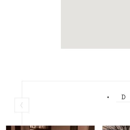
e con l
un f
Testo a cu
ConfGuid