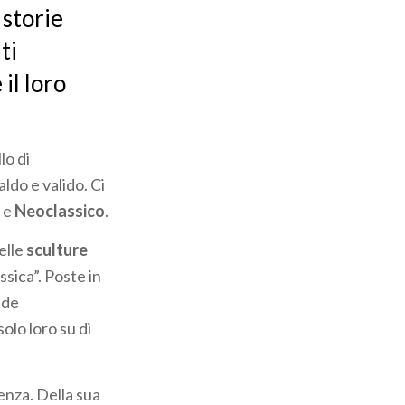
 storie
ti
il loro
lo di
ldo e valido. Ci
o
e
Neoclassico
.
belle
sculture
sica”. Poste in
nde
olo loro su di
enza. Della sua