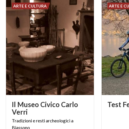
Se questo 
ARTE E CULTURA
ARTE E C
sue varie p
Il Museo Civico Carlo
Test
F
Verri
Tradizioni
e
resti
archeologici
a
Biassono