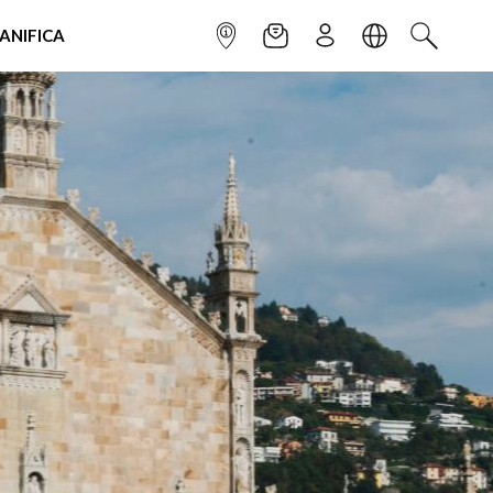
IANIFICA
INFOPOINT
NEWSLETTER
ISCRIVITI
LINGUA
CERCA