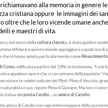
 richiamavano alla memoria in genere le
ezza cristiana oppure le immagini dei san
o oltre che le loro vicende umane anche 
lli e maestri di vita.
ssico, nel senso della
cultura classic
a, è stato guida e model
somma affidarsi a questo mondo appoggiarsi a qualcosa di sa
e che lo hanno amato particolarmente come
Rinasciment
di Como
, edificata a partire dal 1396, lo testimonia. Tra le 
unica appaiono opere che ci raccontano della passione “clas
n notare le celebri edicole dei Plinii: Plinio il Vecchio, gra
 naturalista e suo nipote Plinio il Giovane. Ma non ci sono s
lla statua del
poeta Cecilio
... un
amico di Catullo
.
ato amico di Catullo non sapremmo neppure della sua esist