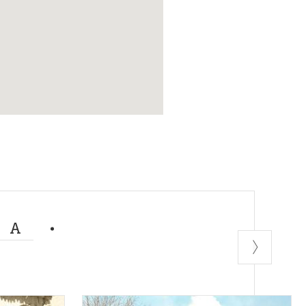
estare….
uore.
MA