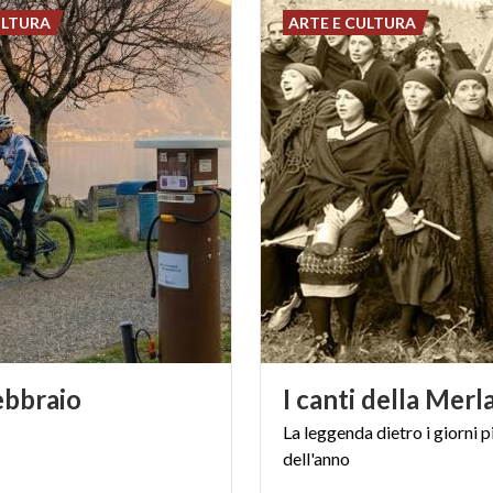
racconto ti è piaciuto,
CLICCA QUI
per s
ULTURA
ARTE E CULTURA
roposte d'itinerario.
ebbraio
I
canti
della
Merl
La
leggenda
dietro
i
giorni
p
dell'anno