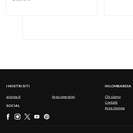
I NOSTRI SITI
IN LOMBARDIA
ariaspa.it
Area operatori
Chi siamo
Contatti
SOCIAL
Area stampa