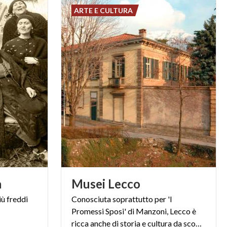
coprire le
ARTE E CULTURA
a
Musei
Lecco
iù
freddi
Conosciuta soprattutto per 'I
Promessi Sposi' di Manzoni, Lecco è
ricca anche di storia e cultura da scoprire grazie ai Musei Civici