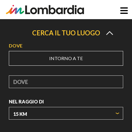
Salta
al
CERCA IL TUO LUOGO
contenuto
DOVE
principale
INTORNO A TE
DOVE
NEL RAGGIO DI
ORIGIN COORDINATES