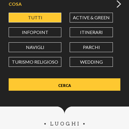
COSA
TUTTI
ACTIVE & GREEN
A
LATITUDINE
INFOPOINT
ITINERARI
LONGITUDINE
NAVIGLI
PARCHI
TURISMO RELIGIOSO
WEDDING
Value in decimal degrees. Use dot (.) as decimal separator.
LUOGHI