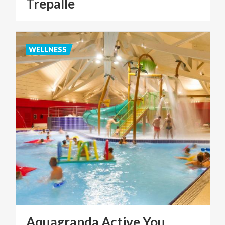
Trepalle
WELLNESS
Aquagranda
Active
You