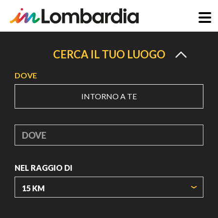
Salta
al
CERCA IL TUO LUOGO
contenuto
DOVE
principale
INTORNO A TE
DOVE
NEL RAGGIO DI
ORIGIN COORDINATES