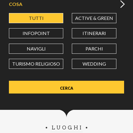
COSA
TUTTI
ACTIVE & GREEN
A
LATITUDINE
INFOPOINT
ITINERARI
LONGITUDINE
NAVIGLI
PARCHI
TURISMO RELIGIOSO
WEDDING
Value in decimal degrees. Use dot (.) as decimal separator.
LUOGHI