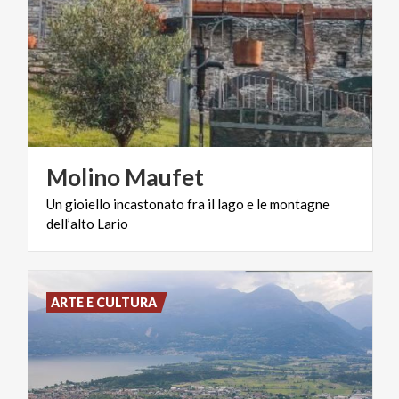
Molino
Maufet
Un
gioiello
incastonato
fra
il
lago
e
le
montagne
dell’alto
Lario
ARTE E CULTURA