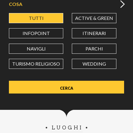
COSA
TUTTI
ACTIVE & GREEN
A
LATITUDINE
INFOPOINT
ITINERARI
LONGITUDINE
NAVIGLI
PARCHI
TURISMO RELIGIOSO
WEDDING
Value in decimal degrees. Use dot (.) as decimal separator.
LUOGHI