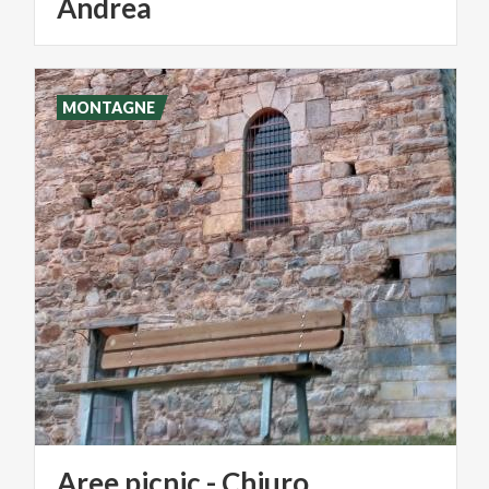
Andrea
MONTAGNE
Aree
picnic
-
Chiuro