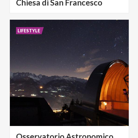
Chiesa
di
San
Francesco
LIFESTYLE
Osservatorio Astronomico