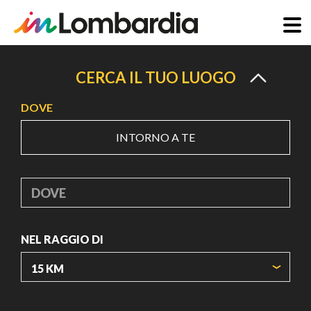
Salta
al
CERCA IL TUO LUOGO
contenuto
DOVE
principale
INTORNO A TE
DOVE
NEL RAGGIO DI
ORIGIN COORDINATES