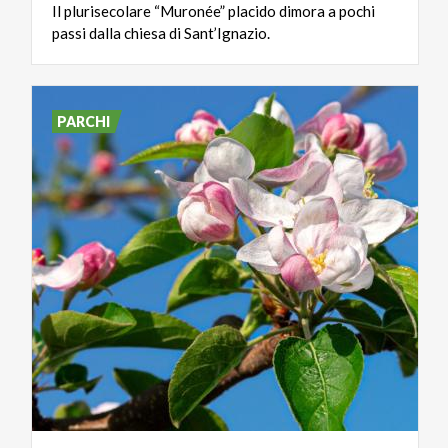
Il
plurisecolare
“Muronée”
placido
dimora
a
pochi
passi
dalla
chiesa
di
Sant’Ignazio.
PARCHI