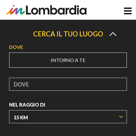
Salta
al
CERCA IL TUO LUOGO
contenuto
DOVE
principale
INTORNO A TE
DOVE
NEL RAGGIO DI
ORIGIN COORDINATES