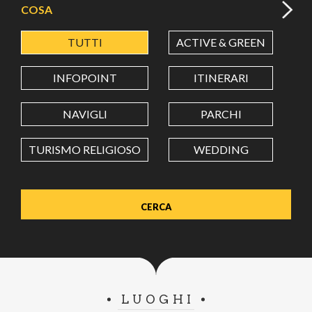
COSA
TUTTI
ACTIVE & GREEN
A
LATITUDINE
INFOPOINT
ITINERARI
LONGITUDINE
NAVIGLI
PARCHI
TURISMO RELIGIOSO
WEDDING
Value in decimal degrees. Use dot (.) as decimal separator.
LUOGHI