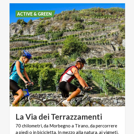
ACTIVE & GREEN
La
Via
dei
Terrazzamenti
70 chilometri, da Morbegno a Tirano, da percorrere
a piedi o in bicicletta. In mezzo alla natura, ai vigneti,