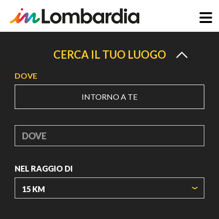
Salta
al
CERCA IL TUO LUOGO
contenuto
DOVE
principale
INTORNO A TE
DOVE
NEL RAGGIO DI
ORIGIN COORDINATES