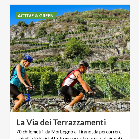
ACTIVE & GREEN
La
Via
dei
Terrazzamenti
70 chilometri, da Morbegno a Tirano, da percorrere
a piedi o in bicicletta. In mezzo alla natura, ai vigneti,