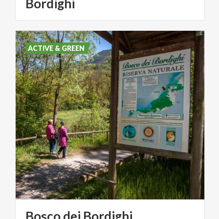
Bordighi
ACTIVE & GREEN
Bosco
dei
Bordighi