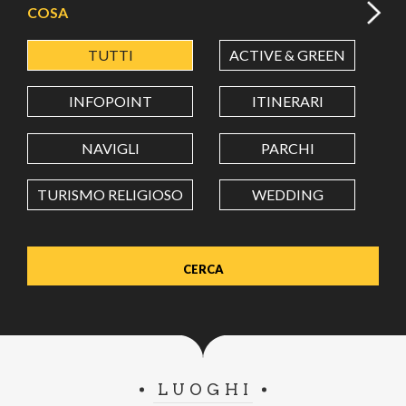
COSA
TUTTI
ACTIVE & GREEN
A
LATITUDINE
INFOPOINT
ITINERARI
LONGITUDINE
NAVIGLI
PARCHI
TURISMO RELIGIOSO
WEDDING
Value in decimal degrees. Use dot (.) as decimal separator.
LUOGHI