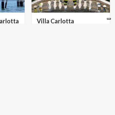
arlotta
Villa
Carlotta
lgono i
Villa Carlotta si trova a Tremezzina, in
 di Villa
provincia di Como. La villa è ricca di
Carlotta, da ovunque arrivino, sia da terra sia dall’acqua.
numerosissimi capolavori d’arte, oggi esposti all'interno
BORGHI