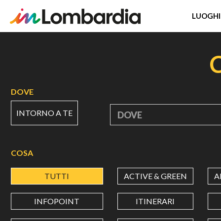
LUOGHI
Salta
al
contenuto
principale
DOVE
INTORNO A TE
DOVE
COSA
TUTTI
ACTIVE & GREEN
A
INFOPOINT
ITINERARI