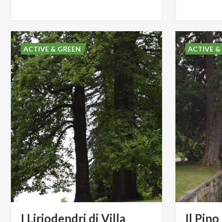
ACTIVE & GREEN
ACTIVE &
I Liriodendri di Villa
Il Pin