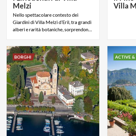
Melzi
Villa M
Nello spettacolare contesto dei
Giardini di Villa Melzi d’Eril, tra grandi
alberi e rarità botaniche, sorprendono tre alti Liriodendri.
BORGHI
ACTIVE &