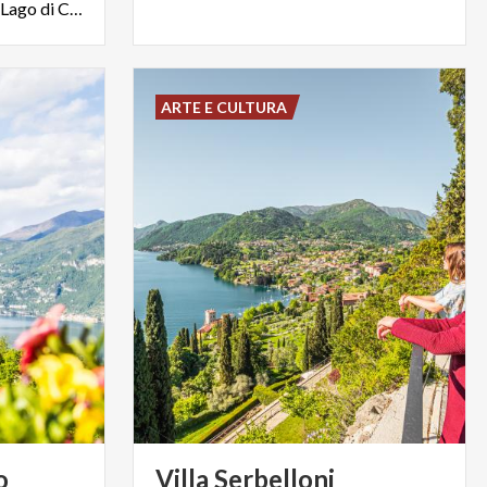
e si estendono a ridosso del Lago di Como per 800 metri
ARTE E CULTURA
o
Villa
Serbelloni