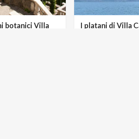
i botanici Villa
I
platani
di
Villa
C
ta
Due incredibili platani acco
visitatori della Tremezzina e
ULTURA
ARTE E CULTURA