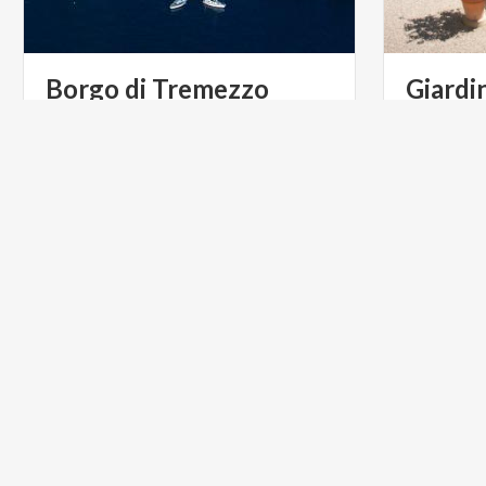
Borgo
di
Tremezzo
Giardin
Carlot
Borgo-giardino di Tremezzina, sul
Lago di Como: lasciati incantare dalla
bellezza delle ville e dei parchi, con i loro colori e profumi
INFOPOINT
ARTE E C