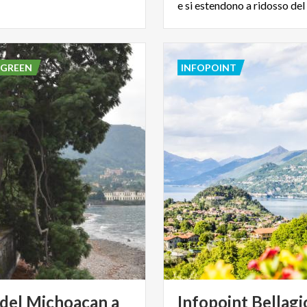
 GREEN
INFOPOINT
o del Michoacan a
Infopoint
Bellagi