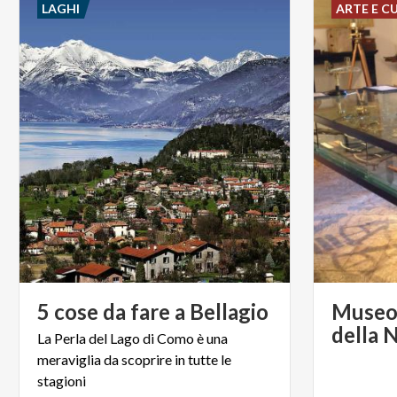
LAGHI
ARTE E C
5
cose
da
fare
a
Bellagio
Museo 
della 
La Perla del Lago di Como è una
meraviglia da scoprire in tutte le
stagioni