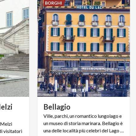
BORGHI
Melzi
Bellagio
Ville, parchi, un romantico lungolago e
un museo di storia marinara. Bellagio è
a Melzi
una delle località più celebri del Lago di Como
i visitatori