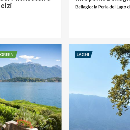
elzi
Bellagio:
la
Perla
del
Lago
d
 GREEN
LAGHI