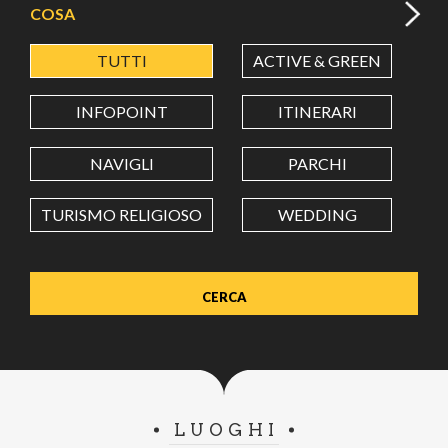
COSA
TUTTI
ACTIVE & GREEN
A
LATITUDINE
INFOPOINT
ITINERARI
LONGITUDINE
NAVIGLI
PARCHI
TURISMO RELIGIOSO
WEDDING
Value in decimal degrees. Use dot (.) as decimal separator.
LUOGHI