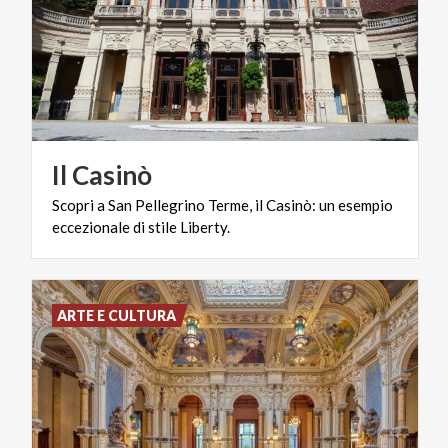
Il
Casinò
Scopri
a
San
Pellegrino
Terme,
il
Casinò:
un
esempio
eccezionale
di
stile
Liberty.
ARTE E CULTURA