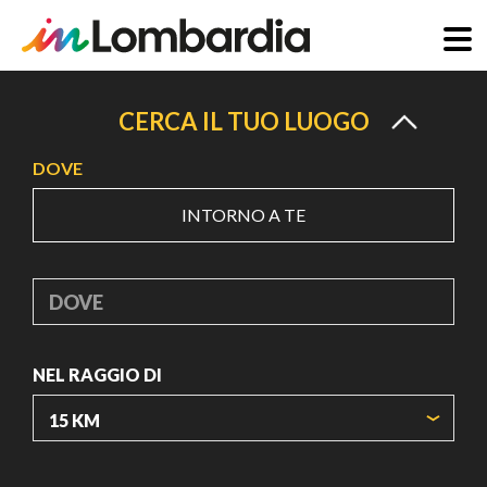
Salta
al
CERCA IL TUO LUOGO
contenuto
DOVE
principale
INTORNO A TE
DOVE
NEL RAGGIO DI
ORIGIN COORDINATES