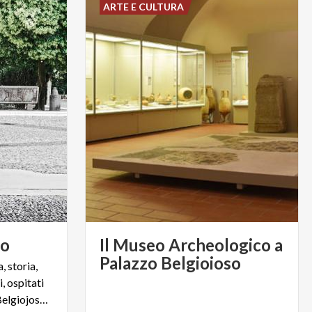
ARTE E CULTURA
so
Il Museo Archeologico a
Palazzo Belgioioso
, storia,
, ospitati
nel settecentesco Palazzo Belgiojoso di Lecco