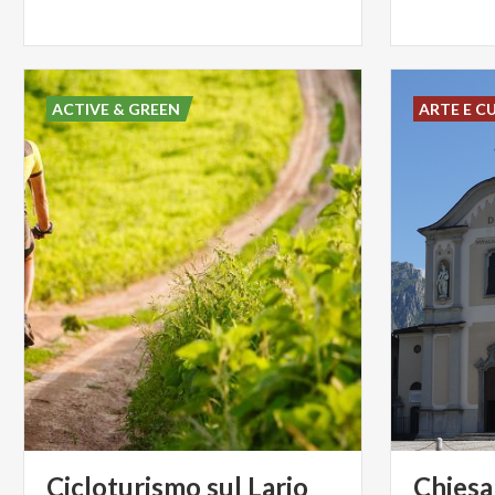
ACTIVE & GREEN
ARTE E C
Cicloturismo
sul
Lario
Chiesa