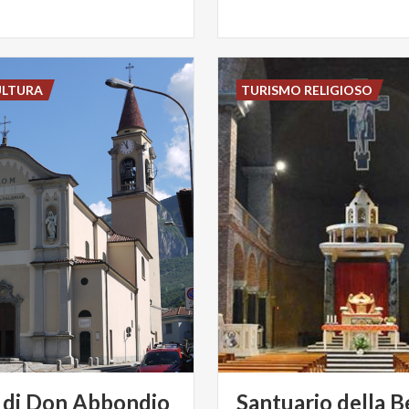
ULTURA
TURISMO RELIGIOSO
di
Don
Abbondio
Santuario della B