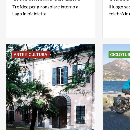
Tre
idee
per
gironzolare
intorno
al
Il
luogo
sa
Lago
in
bicicletta
celebrò
le
ARTE E CULTURA
CICLOTU