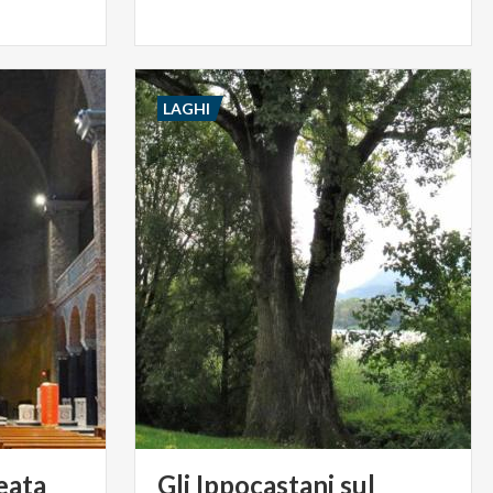
LAGHI
eata
Gli Ippocastani sul