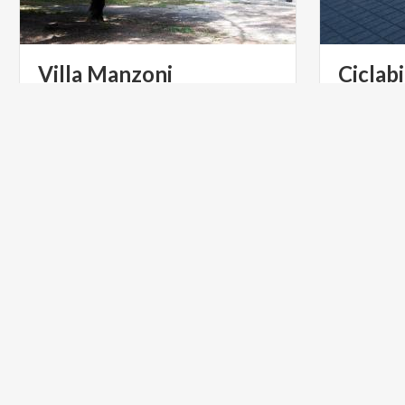
Villa
Manzoni
Ciclabi
Garlat
Le sale di Villa Manzoni, sita a Lecco,
ospitano oggi il Civico Museo
Manzoniano, con prime edizioni, manoscritti e cimeli del poeta.
ARTE E CULTURA
CICLOTU