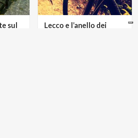
te sul
Lecco e l’anello dei
Ramo Orientale del Lago di Como
Laghi: la letteratura prende vita
ARTE E CULTURA