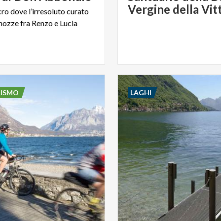
Vergine della Vit
cro
dove
l’irresoluto
curato
nozze
fra
Renzo
e
Lucia
RISMO
LAGHI