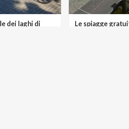
le dei laghi di
Le spiagge gratui
e e Olginate
RISMO
ARTE E CULTURA