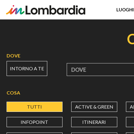
LUOGHI
Salta
al
contenuto
principale
DOVE
INTORNO A TE
DOVE
COSA
TUTTI
ACTIVE & GREEN
A
INFOPOINT
ITINERARI