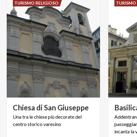
TURISMO RELIGIOSO
TURISMO 
Chiesa
di
San
Giuseppe
Basilic
Una
tra
le
chiese
più
decorate
del
Addentrand
centro
storico
varesino
passeggian
incanta la 