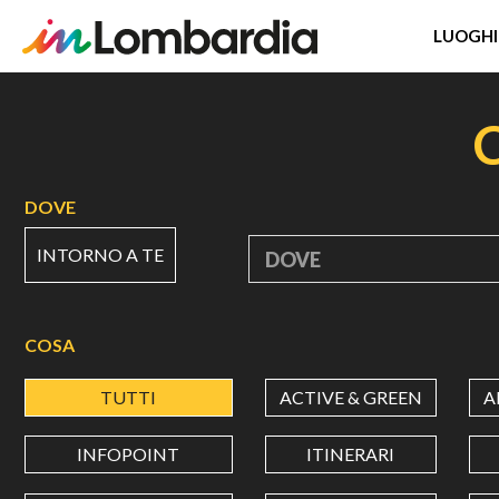
LUOGHI
Salta
al
contenuto
principale
DOVE
INTORNO A TE
DOVE
COSA
TUTTI
ACTIVE & GREEN
A
INFOPOINT
ITINERARI