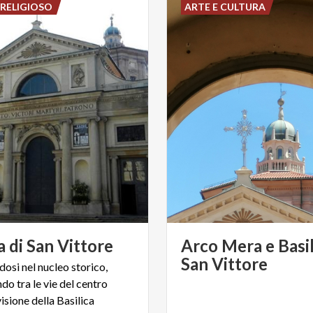
RELIGIOSO
ARTE E CULTURA
a
di
San
Vittore
Arco Mera e Basil
San Vittore
osi nel nucleo storico,
do tra le vie del centro
visione della Basilica