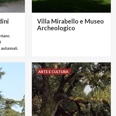
dini
Villa Mirabello e Museo
Archeologico
ontano
d
 autunnali.
ARTE E CULTURA