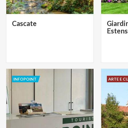
Cascate
Giardin
Estens
INFOPOINT
ARTE E C