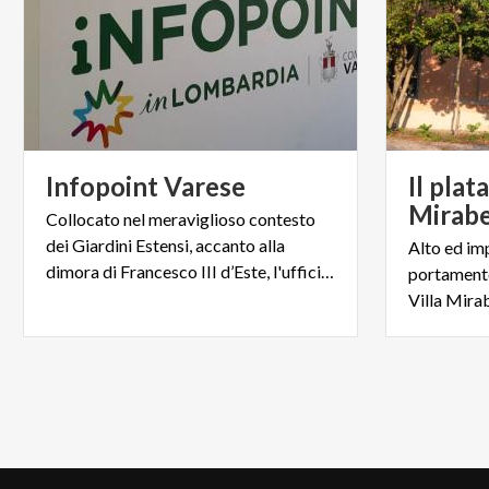
Infopoint
Varese
Il plat
Mirabe
Collocato nel meraviglioso contesto
dei Giardini Estensi, accanto alla
Alto ed im
dimora di Francesco III d’Este, l'ufficio offre molteplici servizi
portamento
Villa Mirab
Load
More