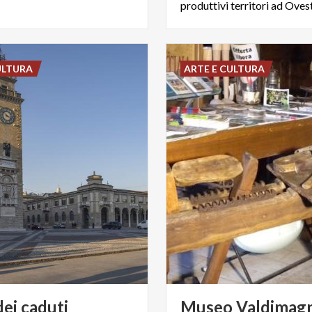
ULTURA
ARTE E CULTURA
dei
caduti
Museo Valdimagn