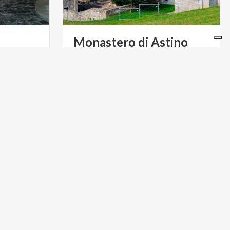
Monastero
di
Astino
Il monastero di Astino a Bergamo è
quiete e pace: due ingredienti che
trasudano ancora oggi costeggiando le colline circostanti
TURISMO RELIGIOSO