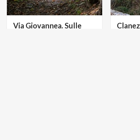
Via Giovannea. Sulle
Clane
orme del Papa buono
ACTIVE & GREEN
ACTIVE &