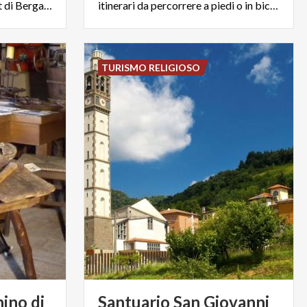
produttivi territori ad Ovest di Bergamo.
itinerari da percorrere a piedi o in bicicletta.
TURISMO RELIGIOSO
ino di
Santuario San Giovanni