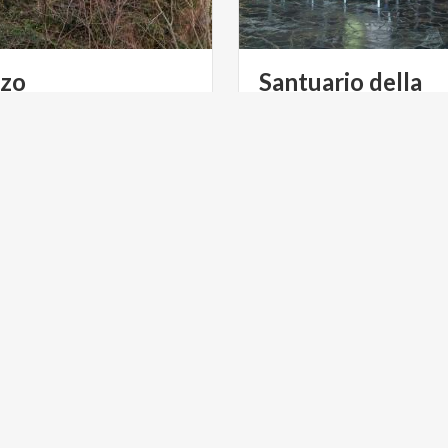
zzo
Santuario della
Cornabusa
 GREEN
ACTIVE & GREEN