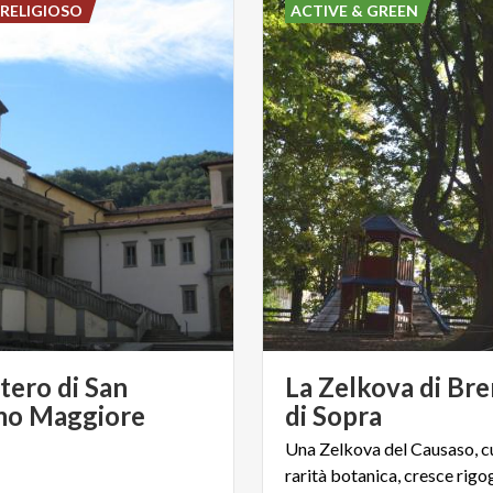
RELIGIOSO
ACTIVE & GREEN
ero di San
La Zelkova di Br
mo Maggiore
di Sopra
Una Zelkova del Causaso, c
rarità botanica, cresce rigog