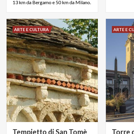
13 km da Bergamo e 50 km da Milano.
ARTE E CULTURA
ARTE E C
Tempietto
di
San
Tomè
Torre