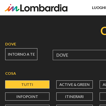
LUOGHI
Salta
al
contenuto
principale
DOVE
INTORNO A TE
DOVE
COSA
TUTTI
ACTIVE & GREEN
A
INFOPOINT
ITINERARI