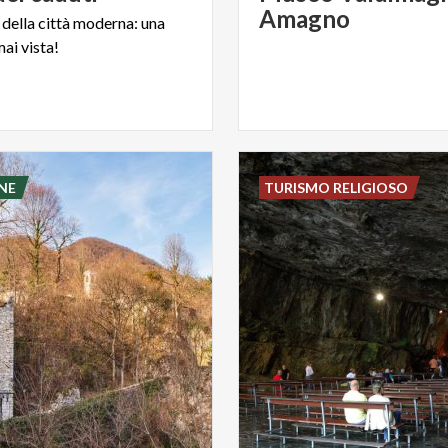
Amagno
della
città
moderna:
una
mai
vista!
NE
TURISMO RELIGIOSO