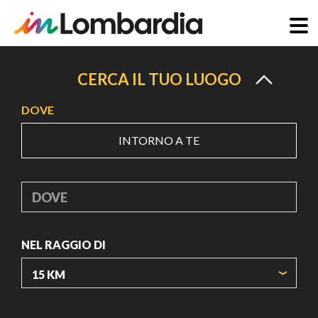
Salta
al
CERCA IL TUO LUOGO
contenuto
DOVE
principale
INTORNO A TE
DOVE
NEL RAGGIO DI
ORIGIN COORDINATES