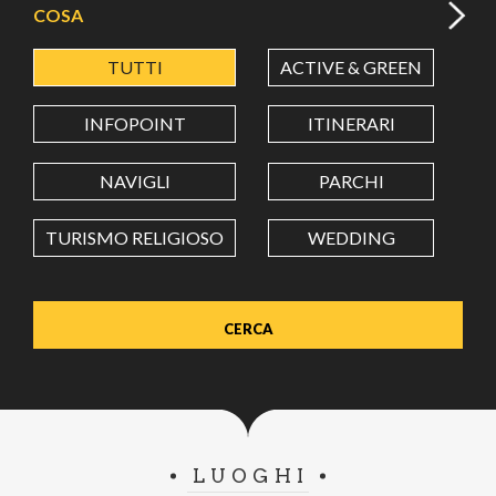
COSA
TUTTI
ACTIVE & GREEN
A
LATITUDINE
INFOPOINT
ITINERARI
LONGITUDINE
NAVIGLI
PARCHI
TURISMO RELIGIOSO
WEDDING
Value in decimal degrees. Use dot (.) as decimal separator.
LUOGHI