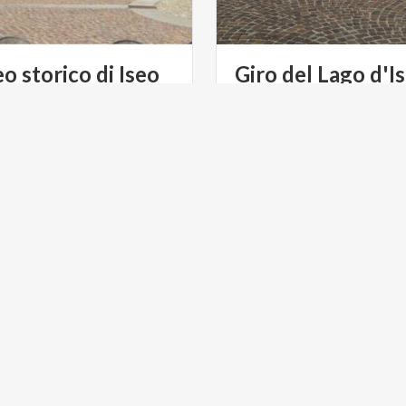
eo
storico
di
Iseo
Giro del Lago d'Is
bici
 GREEN
ACTIVE & GREEN