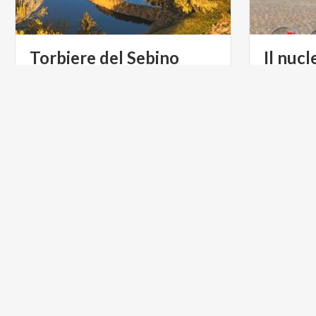
Torbiere
del
Sebino
Il
nucl
INFOPOINT
ACTIVE &