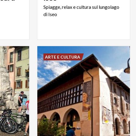
Spiagge,
relax
e
cultura
sul
lungolago
di
Iseo
ARTE E CULTURA