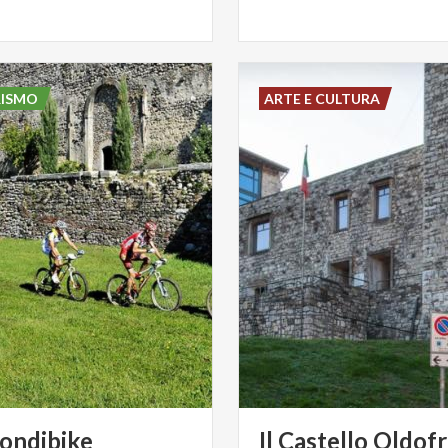
RISMO
ARTE E CULTURA
ondibike
Il Castello Oldofr