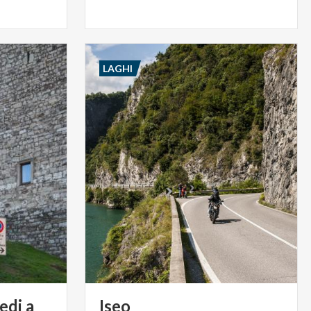
LAGHI
edi a
Iseo