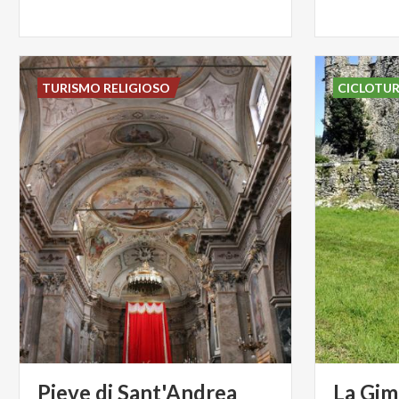
TURISMO RELIGIOSO
CICLOTU
Pieve
di
Sant'Andrea
La
Gim