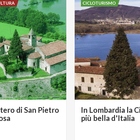
ULTURA
CICLOTURISMO
ero di San Pietro
In Lombardia la C
osa
più bella d'Italia