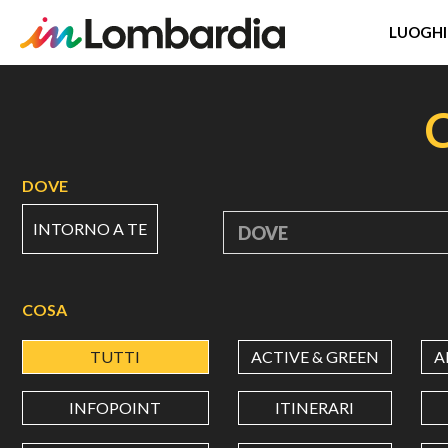
LUOGHI
Salta
al
contenuto
principale
DOVE
INTORNO A TE
DOVE
COSA
TUTTI
ACTIVE & GREEN
A
INFOPOINT
ITINERARI