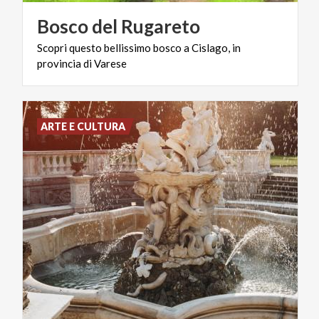
Bosco
del
Rugareto
Scopri
questo
bellissimo
bosco
a
Cislago,
in
provincia
di
Varese
ARTE E CULTURA