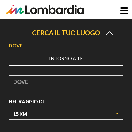
Salta
al
CERCA IL TUO LUOGO
contenuto
DOVE
principale
INTORNO A TE
DOVE
NEL RAGGIO DI
ORIGIN COORDINATES