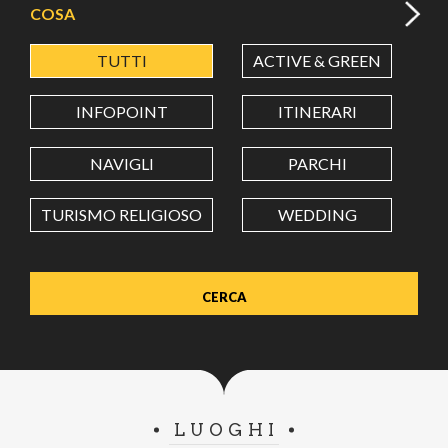
COSA
TUTTI
ACTIVE & GREEN
A
LATITUDINE
INFOPOINT
ITINERARI
LONGITUDINE
NAVIGLI
PARCHI
TURISMO RELIGIOSO
WEDDING
Value in decimal degrees. Use dot (.) as decimal separator.
LUOGHI