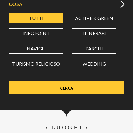
COSA
TUTTI
ACTIVE & GREEN
A
LATITUDINE
INFOPOINT
ITINERARI
LONGITUDINE
NAVIGLI
PARCHI
TURISMO RELIGIOSO
WEDDING
Value in decimal degrees. Use dot (.) as decimal separator.
LUOGHI