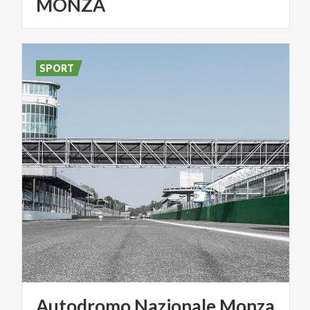
MONZA
SPORT
Autodromo
Nazionale
Monza