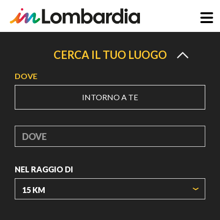
Salta
al
CERCA IL TUO LUOGO
contenuto
DOVE
principale
INTORNO A TE
DOVE
NEL RAGGIO DI
ORIGIN COORDINATES