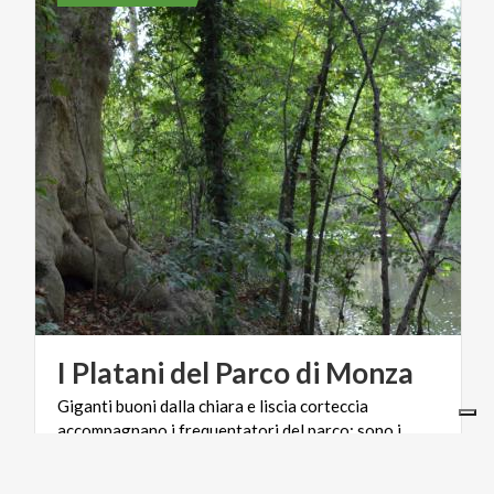
I
Platani
del
Parco
di
Monza
Giganti buoni dalla chiara e liscia corteccia
accompagnano i frequentatori del parco: sono i
possenti platani disseminati lungo i viali.