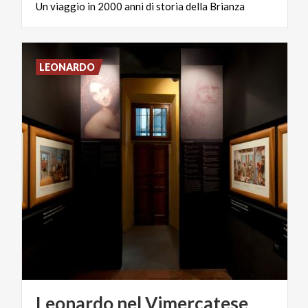
Un
viaggio
in
2000
anni
di
storia
della
Brianza
LEONARDO
Leonardo
nel
Vimercatese