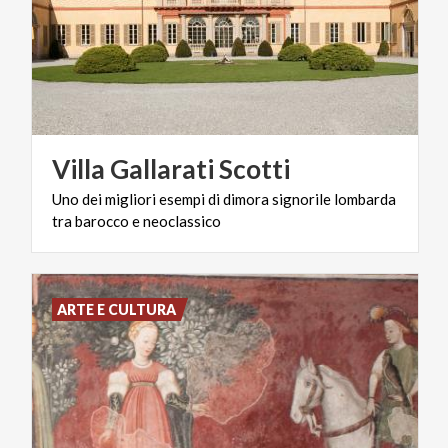
Villa
Gallarati
Scotti
Uno
dei
migliori
esempi
di
dimora
signorile
lombarda
tra
barocco
e
neoclassico
ARTE E CULTURA