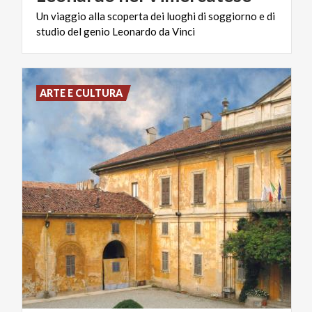
Un
viaggio
alla
scoperta
dei
luoghi
di
soggiorno
e
di
studio
del
genio
Leonardo
da
Vinci
ARTE E CULTURA