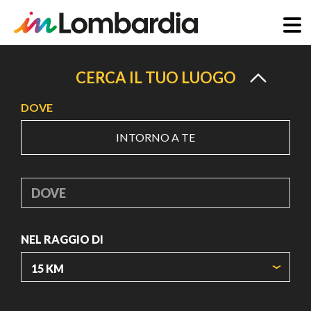
Salta
al
CERCA IL TUO LUOGO
contenuto
DOVE
principale
INTORNO A TE
DOVE
NEL RAGGIO DI
ORIGIN COORDINATES