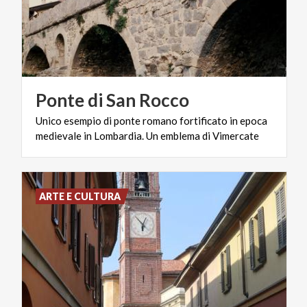
Ponte
di
San
Rocco
Unico
esempio
di
ponte
romano
fortificato
in
epoca
medievale
in
Lombardia.
Un
emblema
di
Vimercate
ARTE E CULTURA