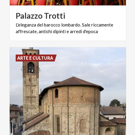
Palazzo
Trotti
L'eleganza
del
barocco
lombardo.
Sale
riccamente
affrescate,
antichi
dipinti
e
arredi
d'epoca
ARTE E CULTURA