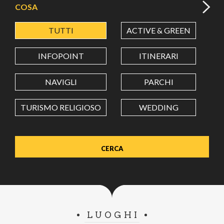
COSA
TUTTI
ACTIVE & GREEN
A
LATITUDINE
INFOPOINT
ITINERARI
LONGITUDINE
NAVIGLI
PARCHI
TURISMO RELIGIOSO
WEDDING
Value in decimal degrees. Use dot (.) as decimal separator.
LUOGHI