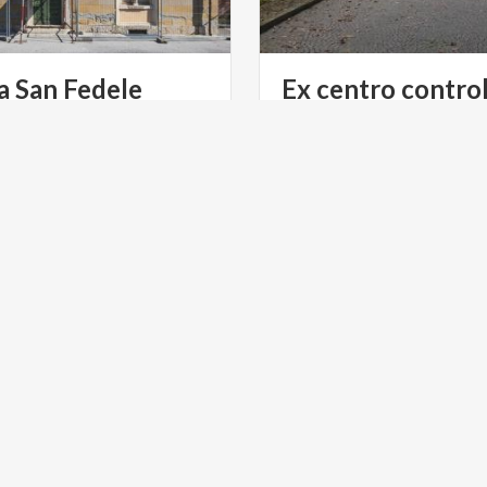
a
San
Fedele
Ex
centro
control
ULTURA
ARTE E CULTURA