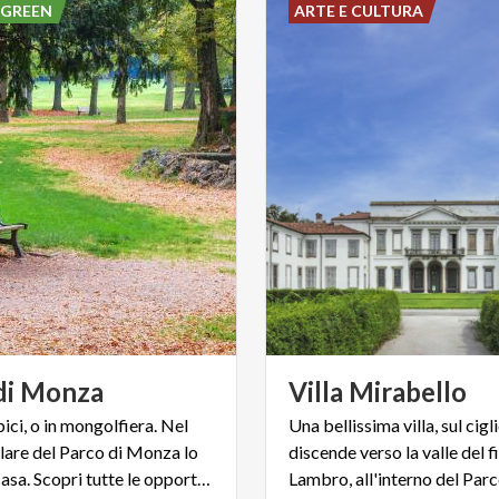
 GREEN
ARTE E CULTURA
di
Monza
Villa
Mirabello
 bici, o in mongolfiera. Nel
Una bellissima villa, sul cigl
lare del Parco di Monza lo
discende verso la valle del 
sport è di casa. Scopri tutte le opportunità.
Lambro, all'interno del Par