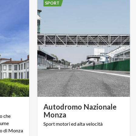
SPORT
Autodromo Nazionale
Monza
io che
fiume
Sport
motori
ed
alta
velocità
co di Monza