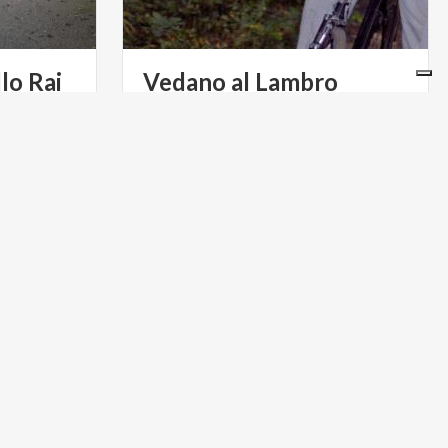
lo
Rai
Vedano
al
Lambro
Alle porte di Monza, nella Valle del
Lambro. Dalla Villa Zendali alla Chiesa
di Santo Stefano, scopri i tesori di Vedano al Lambro.
GOLF