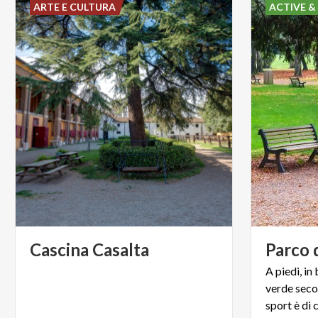
ARTE E CULTURA
ACTIVE &
Cascina
Casalta
Parco
A piedi, in
verde seco