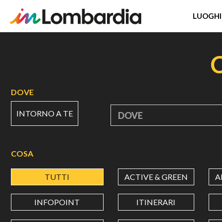
LUOGHI
Salta
al
contenuto
principale
DOVE
INTORNO A TE
DOVE
COSA
TUTTI
ACTIVE & GREEN
A
INFOPOINT
ITINERARI