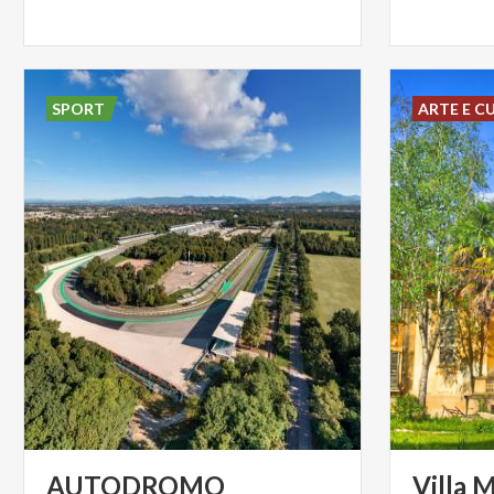
SPORT
ARTE E C
AUTODROMO
Villa
M