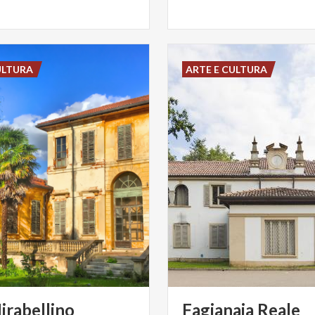
ULTURA
ARTE E CULTURA
irabellino
Fagianaia
Reale