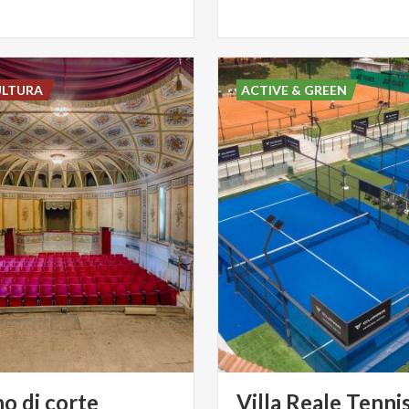
ULTURA
ACTIVE & GREEN
no
di
corte
Villa
Reale
Tenni