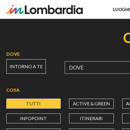
LUOGHI
Salta
al
contenuto
principale
DOVE
INTORNO A TE
DOVE
COSA
TUTTI
ACTIVE & GREEN
A
INFOPOINT
ITINERARI