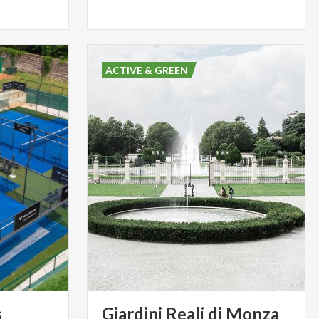
ACTIVE & GREEN
s
Giardini
Reali
di
Monza