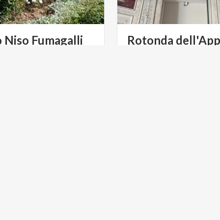
o
Niso
Fumagalli
Rotonda
dell'App
 varietà di rose da tutto il
 ospitate nel Roseto Niso
Fumagalli, a fianco della Villa Reale di Monza.
ULTURA
ARTE E CULTURA