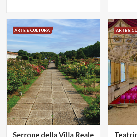
ARTE E CULTURA
ARTE E C
Serrone
della
Villa
Reale
Teatri