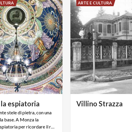
ULTURA
ARTE E CULTURA
la
espiatoria
Villino
Strazza
te stele di pietra, con una
lla base. A Monza la
Cappella Espiatoria per ricordare il regicidio di Umberto I