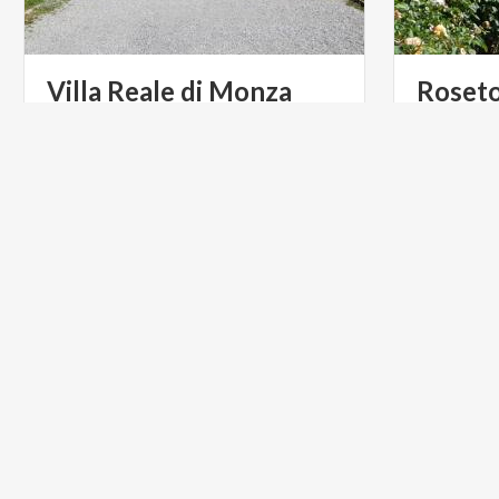
Villa
Reale
di
Monza
Roset
Prima tappa per una visita al Parco di
Oltre 4.000
Monza non può che essere la Villa
mondo sono
Reale
ARTE E CULTURA
ARTE E C