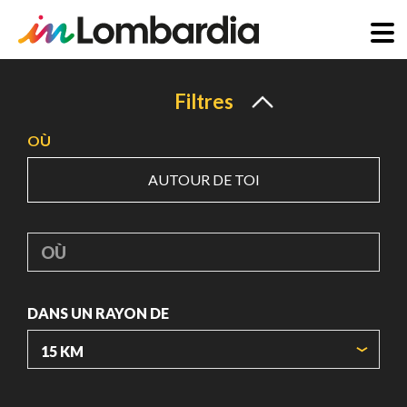
Aller
au
Filtres
contenu
OÙ
principal
AUTOUR DE TOI
OÙ
DANS UN RAYON DE
ORIGIN COORDINATES