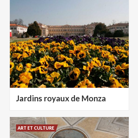
Jardins
royaux
de
Monza
ART ET CULTURE