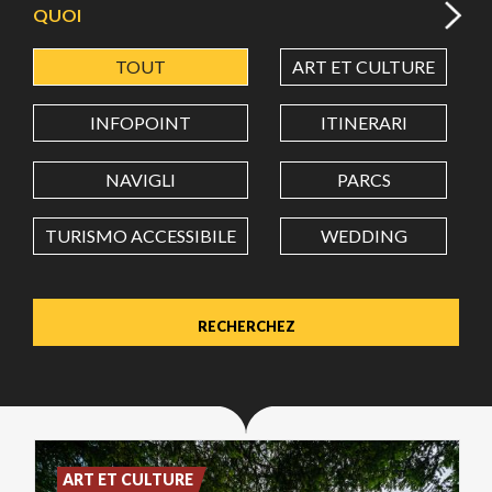
QUOI
TOUT
ART ET CULTURE
LATITUDE
INFOPOINT
ITINERARI
LONGITUDE
NAVIGLI
PARCS
TURISMO ACCESSIBILE
WEDDING
Value in decimal degrees. Use dot (.) as decimal separator.
ART ET CULTURE