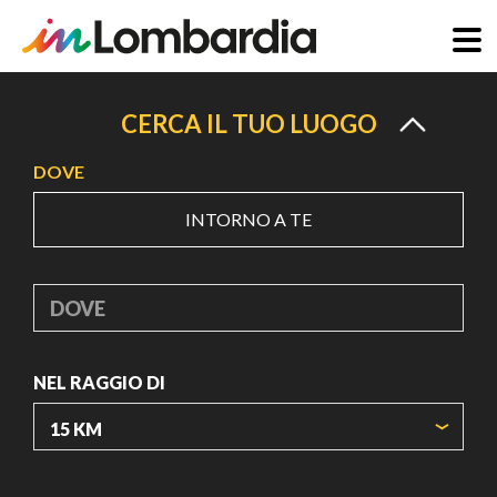
Salta
al
CERCA IL TUO LUOGO
contenuto
DOVE
principale
INTORNO A TE
DOVE
NEL RAGGIO DI
ORIGIN COORDINATES