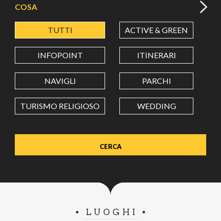
COSA
TUTTI
ACTIVE & GREEN
A
LATITUDINE
INFOPOINT
ITINERARI
LONGITUDINE
NAVIGLI
PARCHI
TURISMO RELIGIOSO
WEDDING
Value in decimal degrees. Use dot (.) as decimal separator.
LUOGHI