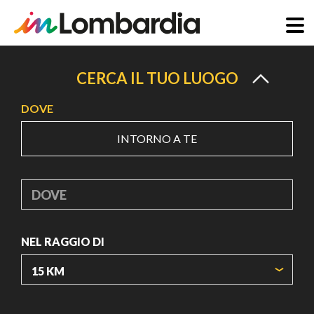
Salta
al
CERCA IL TUO LUOGO
contenuto
DOVE
principale
INTORNO A TE
DOVE
NEL RAGGIO DI
ORIGIN COORDINATES