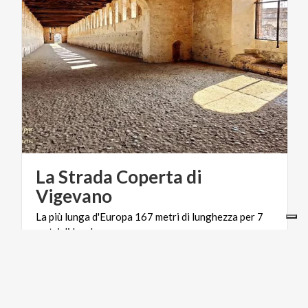
La Strada Coperta di
Vigevano
La
più
lunga
d'Europa
167
metri
di
lunghezza
per
7
metri
di
larghezza
ARTE E CULTURA