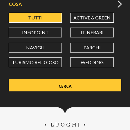
COSA
TUTTI
ACTIVE & GREEN
A
LATITUDINE
INFOPOINT
ITINERARI
LONGITUDINE
NAVIGLI
PARCHI
TURISMO RELIGIOSO
WEDDING
Value in decimal degrees. Use dot (.) as decimal separator.
LUOGHI