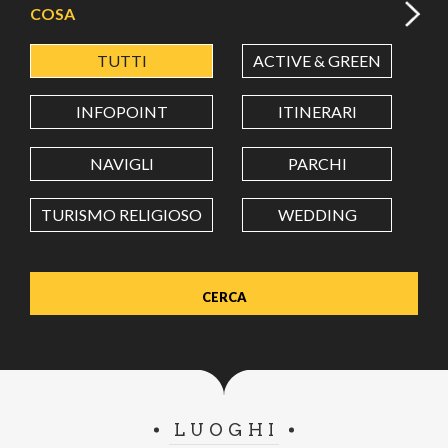
COSA
TUTTI
ACTIVE & GREEN
A
LATITUDINE
INFOPOINT
ITINERARI
LONGITUDINE
NAVIGLI
PARCHI
TURISMO RELIGIOSO
WEDDING
Value in decimal degrees. Use dot (.) as decimal separator.
LUOGHI