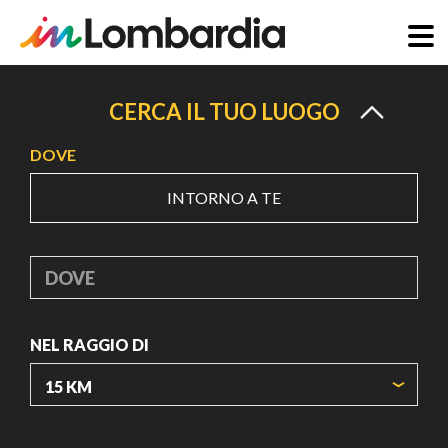
Salta
al
CERCA IL TUO LUOGO
contenuto
DOVE
principale
INTORNO A TE
DOVE
NEL RAGGIO DI
ORIGIN COORDINATES