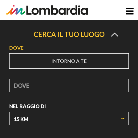
Salta
al
CERCA IL TUO LUOGO
contenuto
DOVE
principale
INTORNO A TE
DOVE
NEL RAGGIO DI
ORIGIN COORDINATES