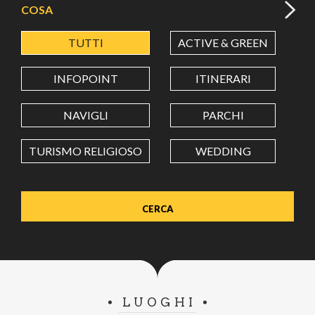
COSA
TUTTI
ACTIVE & GREEN
A
LATITUDINE
INFOPOINT
ITINERARI
LONGITUDINE
NAVIGLI
PARCHI
TURISMO RELIGIOSO
WEDDING
Value in decimal degrees. Use dot (.) as decimal separator.
LUOGHI