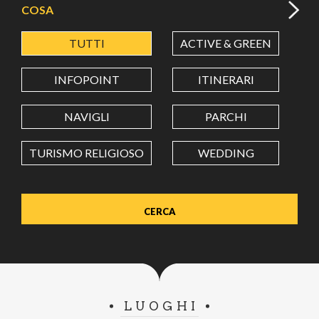
COSA
TUTTI
ACTIVE & GREEN
A
LATITUDINE
INFOPOINT
ITINERARI
LONGITUDINE
NAVIGLI
PARCHI
TURISMO RELIGIOSO
WEDDING
Value in decimal degrees. Use dot (.) as decimal separator.
LUOGHI