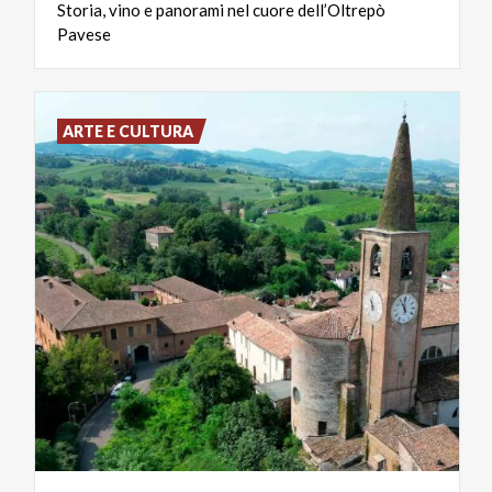
Storia,
vino
e
panorami
nel
cuore
dell’Oltrepò
Pavese
ARTE E CULTURA