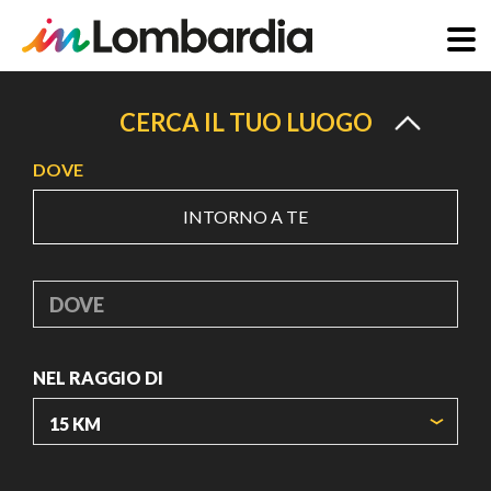
Salta
al
CERCA IL TUO LUOGO
contenuto
DOVE
principale
INTORNO A TE
DOVE
NEL RAGGIO DI
ORIGIN COORDINATES