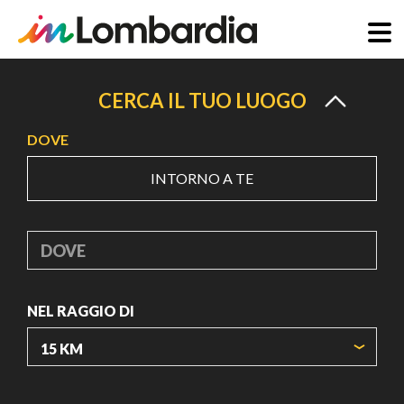
Salta
al
CERCA IL TUO LUOGO
contenuto
DOVE
principale
INTORNO A TE
DOVE
NEL RAGGIO DI
ORIGIN COORDINATES