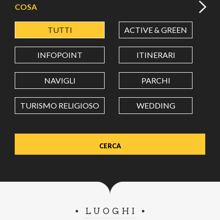
COSA
TUTTI
ACTIVE & GREEN
A
LATITUDINE
INFOPOINT
ITINERARI
LONGITUDINE
NAVIGLI
PARCHI
TURISMO RELIGIOSO
WEDDING
Value in decimal degrees. Use dot (.) as decimal separator.
LUOGHI