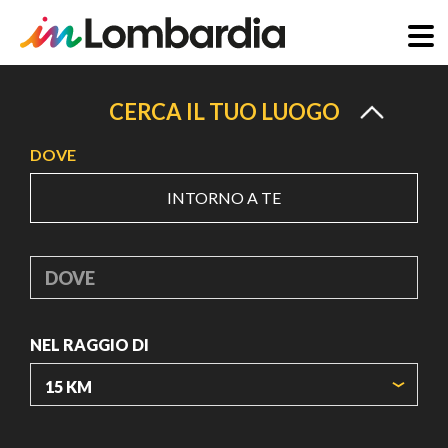
Salta
al
CERCA IL TUO LUOGO
contenuto
DOVE
principale
INTORNO A TE
DOVE
NEL RAGGIO DI
ORIGIN COORDINATES