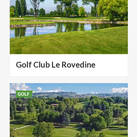
Golf
Club
Le
Rovedine
GOLF