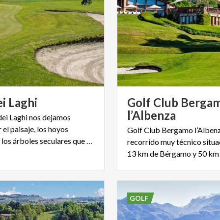
ei
Laghi
Golf Club Berga
l’Albenza
 dei Laghi nos dejamos
 el paisaje, los hoyos
Golf Club Bergamo l’Albenz
ondulados, los árboles seculares que delimitan el recorrido.
recorrido muy técnico situa
13 km de Bérgamo y 50 km 
GOLF