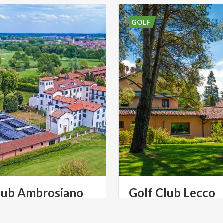
GOLF
lub
Ambrosiano
Golf
Club
Lecco
El Golf Club Lecco se encuen
del Lago de Como en el verd