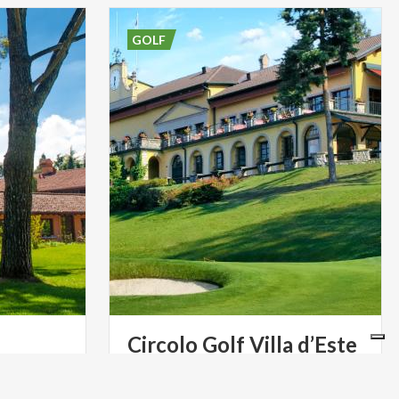
GOLF
Circolo
Golf
Villa
d’Este
tra al sur
En el Lago de Como en un escenario de
e paisaje
incomparable belleza, Golf Villa d’Este