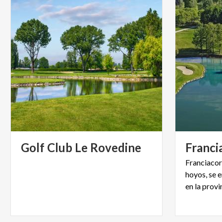
Golf
Club
Le
Rovedine
Franci
Franciacor
hoyos, se e
en la provi