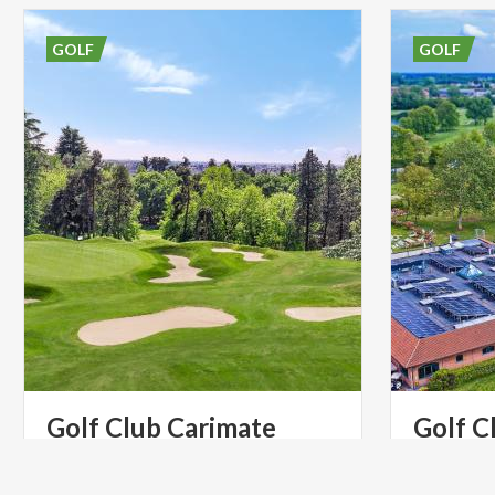
GOLF
GOLF
Golf
Club
Carimate
Golf
C
Un Club de Golf único, entre Como y
Milán, proyectado siguiendo el diseño