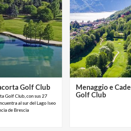
acorta
Golf
Club
Menaggio e Cade
Golf Club
ta Golf Club, con sus 27
ncuentra al sur del Lago Iseo
ncia de Brescia